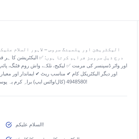
درج ذیل سروسز فراہم کرتا ہوں: ✅ الیکٹریشن کا ہر قسم ک
اور واٹر ڈسپنسر کی مرمت ✅ لیکیج، نلکے، واش روم فٹنگ، پائپ 
4948580 (کال/واٹس ایپ) براہِ کرم یہ پوسٹ اپنے دوستوں اور رشتہ داروں کے ساتھ شیئر کریں۔ شکریہ!
السلام علیکم!