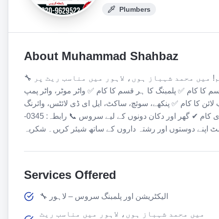
Plumbers
About
Muhammad Shahbaz
🔧 الیکٹریشن اور پلمبنگ سروس – لاہور السلام علیکم! میں محمد شہباز ہوں، لاہور میں مناسب ریٹ پر
ا کام ✅ پلمبنگ کا ہر قسم کا کام ✅ واٹر موٹر، واٹر پمپ
لائن کا کام ✅ پنکھے، سوئچ، ساکٹ، ایل ای ڈی لائٹس، وائرنگ
اور دیگر الیکٹریکل کام ✔ مناسب ریٹ ✔ ایماندار اور معیاری کام ✔ گھر اور دکان دونوں کے لیے سروس 📞 رابطہ: 0345-
Services Offered
🔧 الیکٹریشن اور پلمبنگ سروس – لاہور
میں محمد شہباز ہوں، لاہور میں مناسب ریٹ