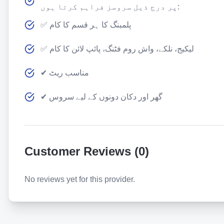
پر درج ذیل سروسز فراہم کرتا ہوں:
✅ پلمبنگ کا ہر قسم کا کام
✅ لیکیج، نلکے، واش روم فٹنگ، پائپ لائن کا کام
✔ مناسب ریٹ
✔ گھر اور دکان دونوں کے لیے سروس
Customer Reviews (
0
)
No reviews yet for this provider.