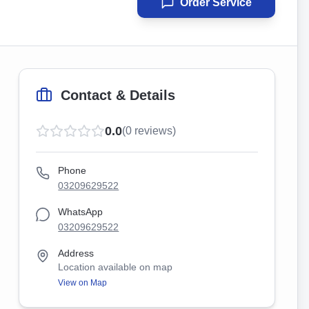
Order Service
Contact & Details
0.0
(
0
reviews)
Phone
03209629522
WhatsApp
03209629522
Address
Location available on map
View on Map