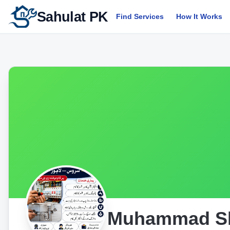
Sahulat PK
Find Services
How It Works
Muhammad S