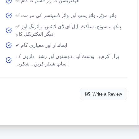
✅ الیکٹریشن کا ہر قسم کا کام
✅ واٹر موٹر، واٹر پمپ اور واٹر ڈسپنسر کی مرمت
✅ پنکھے، سوئچ، ساکٹ، ایل ای ڈی لائٹس، وائرنگ اور
دیگر الیکٹریکل کام
✔ ایماندار اور معیاری کام
براہِ کرم یہ پوسٹ اپنے دوستوں اور رشتہ داروں کے
ساتھ شیئر کریں۔ شکریہ!
Write a Review