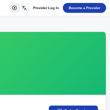
Provider Log In
Become a Provider
Toggle language