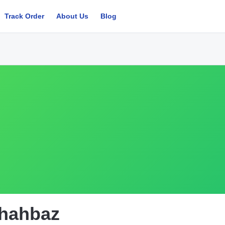
Track Order
About Us
Blog
hahbaz